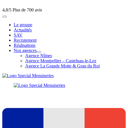
4,8/5
Plus de 700 avis
Le groupe
Actualités
SAV
Recrutement
Réalisations
Nos agences
Agence Nîmes
Agence Montpellier – Castelnau-le-Lez
Agence La Grande Motte & Grau du Roi