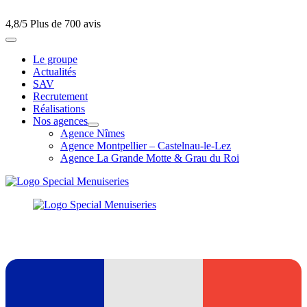
4,8/5
Plus de 700 avis
Le groupe
Actualités
SAV
Recrutement
Réalisations
Nos agences
Agence Nîmes
Agence Montpellier – Castelnau-le-Lez
Agence La Grande Motte & Grau du Roi