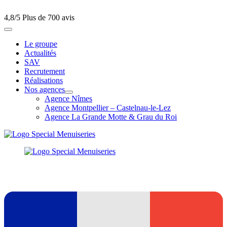
4,8/5
Plus de 700 avis
Le groupe
Actualités
SAV
Recrutement
Réalisations
Nos agences
Agence Nîmes
Agence Montpellier – Castelnau-le-Lez
Agence La Grande Motte & Grau du Roi