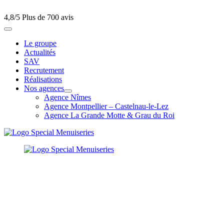
4,8/5
Plus de 700 avis
Le groupe
Actualités
SAV
Recrutement
Réalisations
Nos agences
Agence Nîmes
Agence Montpellier – Castelnau-le-Lez
Agence La Grande Motte & Grau du Roi