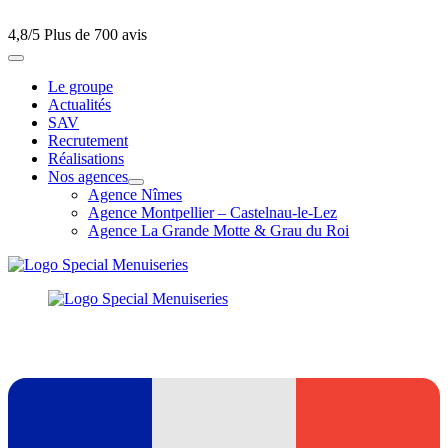
4,8/5
Plus de 700 avis
Le groupe
Actualités
SAV
Recrutement
Réalisations
Nos agences
Agence Nîmes
Agence Montpellier – Castelnau-le-Lez
Agence La Grande Motte & Grau du Roi