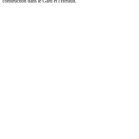
construction dans le Gard et l'Hérault.