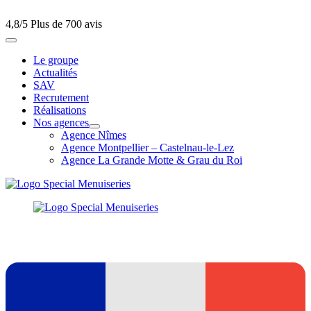
4,8/5
Plus de 700 avis
Le groupe
Actualités
SAV
Recrutement
Réalisations
Nos agences
Agence Nîmes
Agence Montpellier – Castelnau-le-Lez
Agence La Grande Motte & Grau du Roi