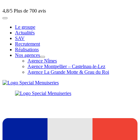
4,8/5
Plus de 700 avis
Le groupe
Actualités
SAV
Recrutement
Réalisations
Nos agences
Agence Nîmes
Agence Montpellier – Castelnau-le-Lez
Agence La Grande Motte & Grau du Roi