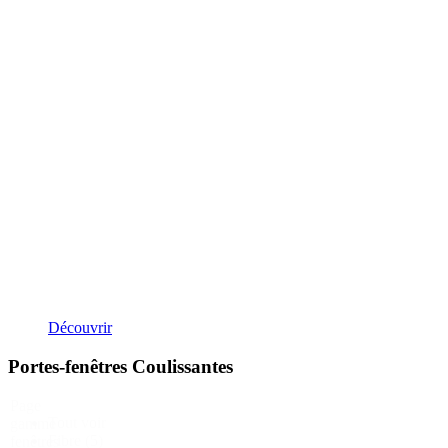
Découvrir
Portes-fenêtres Coulissantes
Page
Tout voir
gamme
Fibre
(5)
fenêtres