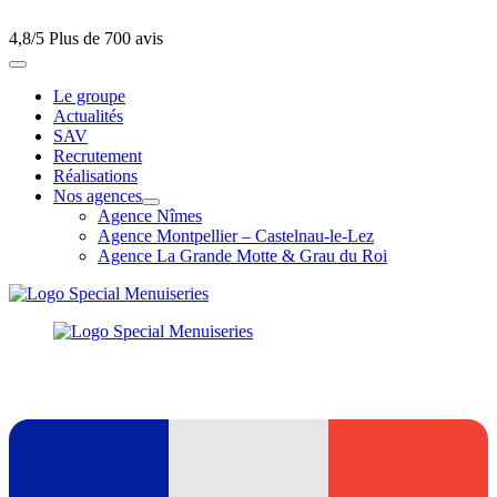
4,8/5
Plus de 700 avis
Le groupe
Actualités
SAV
Recrutement
Réalisations
Nos agences
Agence Nîmes
Agence Montpellier – Castelnau-le-Lez
Agence La Grande Motte & Grau du Roi