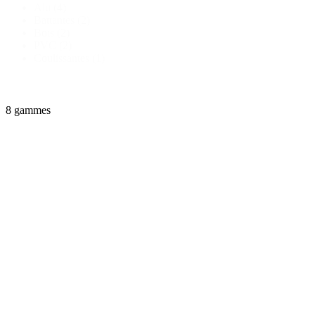
Alu
(4)
Battantes
(2)
Bois
(2)
PVC
(2)
Coulissantes
(1)
8 gammes