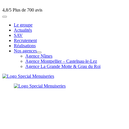
4,8/5
Plus de 700 avis
Le groupe
Actualités
SAV
Recrutement
Réalisations
Nos agences
Agence Nîmes
Agence Montpellier – Castelnau-le-Lez
Agence La Grande Motte & Grau du Roi