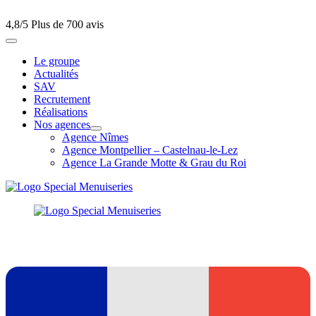
4,8/5
Plus de 700 avis
Le groupe
Actualités
SAV
Recrutement
Réalisations
Nos agences
Agence Nîmes
Agence Montpellier – Castelnau-le-Lez
Agence La Grande Motte & Grau du Roi