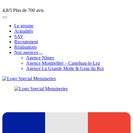
4,8/5
Plus de 700 avis
Le groupe
Actualités
SAV
Recrutement
Réalisations
Nos agences
Agence Nîmes
Agence Montpellier – Castelnau-le-Lez
Agence La Grande Motte & Grau du Roi