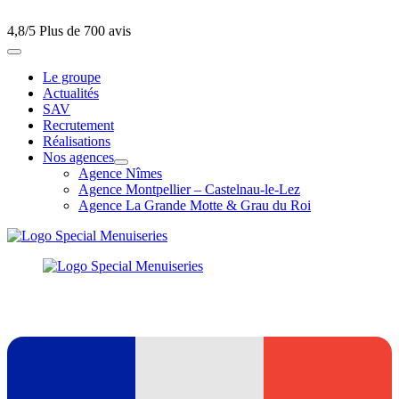
4,8/5
Plus de 700 avis
Le groupe
Actualités
SAV
Recrutement
Réalisations
Nos agences
Agence Nîmes
Agence Montpellier – Castelnau-le-Lez
Agence La Grande Motte & Grau du Roi