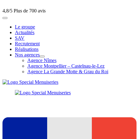
4,8/5
Plus de 700 avis
Le groupe
Actualités
SAV
Recrutement
Réalisations
Nos agences
Agence Nîmes
Agence Montpellier – Castelnau-le-Lez
Agence La Grande Motte & Grau du Roi