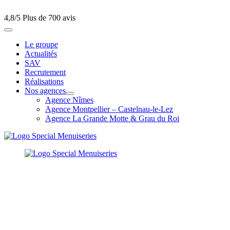
4,8/5
Plus de 700 avis
Le groupe
Actualités
SAV
Recrutement
Réalisations
Nos agences
Agence Nîmes
Agence Montpellier – Castelnau-le-Lez
Agence La Grande Motte & Grau du Roi