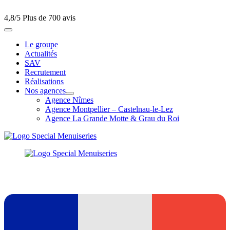
4,8/5
Plus de 700 avis
Le groupe
Actualités
SAV
Recrutement
Réalisations
Nos agences
Agence Nîmes
Agence Montpellier – Castelnau-le-Lez
Agence La Grande Motte & Grau du Roi