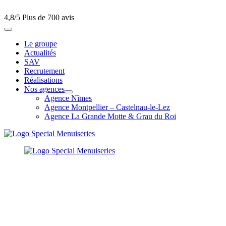
4,8/5
Plus de 700 avis
Le groupe
Actualités
SAV
Recrutement
Réalisations
Nos agences
Agence Nîmes
Agence Montpellier – Castelnau-le-Lez
Agence La Grande Motte & Grau du Roi