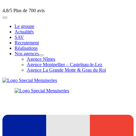
4,8/5
Plus de 700 avis
Le groupe
Actualités
SAV
Recrutement
Réalisations
Nos agences
Agence Nîmes
Agence Montpellier – Castelnau-le-Lez
Agence La Grande Motte & Grau du Roi