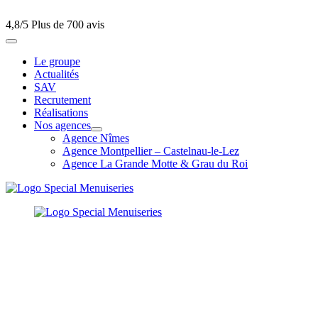
4,8/5
Plus de 700 avis
Le groupe
Actualités
SAV
Recrutement
Réalisations
Nos agences
Agence Nîmes
Agence Montpellier – Castelnau-le-Lez
Agence La Grande Motte & Grau du Roi