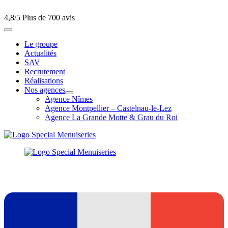
4,8/5
Plus de 700 avis
Le groupe
Actualités
SAV
Recrutement
Réalisations
Nos agences
Agence Nîmes
Agence Montpellier – Castelnau-le-Lez
Agence La Grande Motte & Grau du Roi