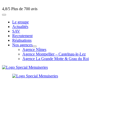
4,8/5
Plus de 700 avis
Le groupe
Actualités
SAV
Recrutement
Réalisations
Nos agences
Agence Nîmes
Agence Montpellier – Castelnau-le-Lez
Agence La Grande Motte & Grau du Roi