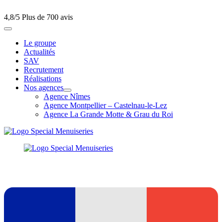
4,8/5
Plus de 700 avis
Le groupe
Actualités
SAV
Recrutement
Réalisations
Nos agences
Agence Nîmes
Agence Montpellier – Castelnau-le-Lez
Agence La Grande Motte & Grau du Roi