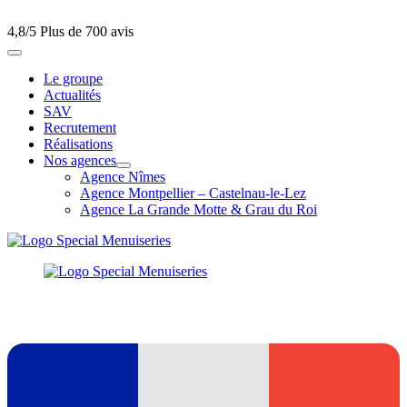
4,8/5
Plus de 700 avis
Le groupe
Actualités
SAV
Recrutement
Réalisations
Nos agences
Agence Nîmes
Agence Montpellier – Castelnau-le-Lez
Agence La Grande Motte & Grau du Roi