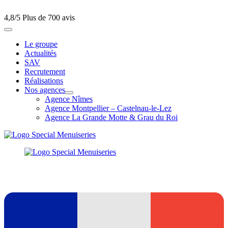
4,8/5
Plus de 700 avis
Le groupe
Actualités
SAV
Recrutement
Réalisations
Nos agences
Agence Nîmes
Agence Montpellier – Castelnau-le-Lez
Agence La Grande Motte & Grau du Roi