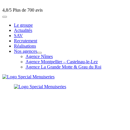
4,8/5
Plus de 700 avis
Le groupe
Actualités
SAV
Recrutement
Réalisations
Nos agences
Agence Nîmes
Agence Montpellier – Castelnau-le-Lez
Agence La Grande Motte & Grau du Roi