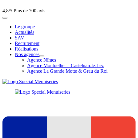
4,8/5
Plus de 700 avis
Le groupe
Actualités
SAV
Recrutement
Réalisations
Nos agences
Agence Nîmes
Agence Montpellier – Castelnau-le-Lez
Agence La Grande Motte & Grau du Roi