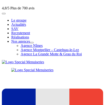
4,8/5
Plus de 700 avis
Le groupe
Actualités
SAV
Recrutement
Réalisations
Nos agences
Agence Nîmes
Agence Montpellier – Castelnau-le-Lez
Agence La Grande Motte & Grau du Roi