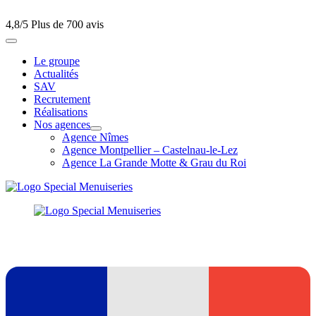
4,8/5
Plus de 700 avis
Le groupe
Actualités
SAV
Recrutement
Réalisations
Nos agences
Agence Nîmes
Agence Montpellier – Castelnau-le-Lez
Agence La Grande Motte & Grau du Roi