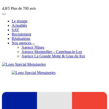
4,8/5
Plus de 700 avis
Le groupe
Actualités
SAV
Recrutement
Réalisations
Nos agences
Agence Nîmes
Agence Montpellier – Castelnau-le-Lez
Agence La Grande Motte & Grau du Roi